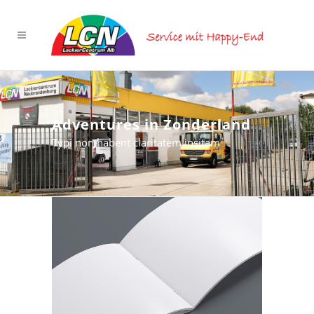
Adventures in Zonderland
Typi non habent claritatem insitam